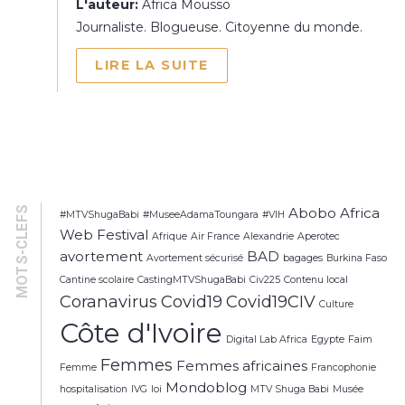
L'auteur:
Africa Mousso
Journaliste. Blogueuse. Citoyenne du monde.
LIRE LA SUITE
MOTS-CLEFS
Abobo
Africa
#MTVShugaBabi
#MuseeAdamaToungara
#VIH
Web Festival
Afrique
Air France
Alexandrie
Aperotec
avortement
BAD
Avortement sécurisé
bagages
Burkina Faso
Cantine scolaire
CastingMTVShugaBabi
Civ225
Contenu local
Coranavirus
Covid19
Covid19CIV
Culture
Côte d'Ivoire
Digital Lab Africa
Egypte
Faim
Femmes
Femmes africaines
Femme
Francophonie
Mondoblog
hospitalisation
IVG
loi
MTV Shuga Babi
Musée