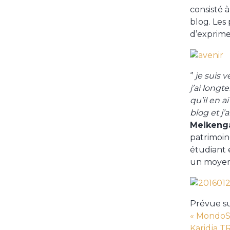
consisté 
blog. Les
d’exprimer
‘’
je suis v
j’ai long
qu’il en a
blog et j
Meikeng
patrimoin
étudiant 
un moyen 
Prévue su
« MondoS
Karidja 