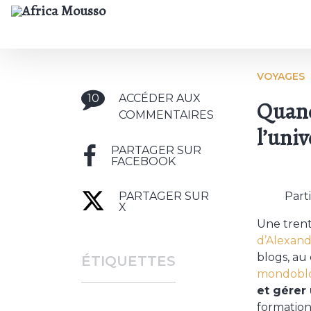
VOYAGES
10
ACCÉDER AUX
Quand
COMMENTAIRES
l’uni
PARTAGER SUR
FACEBOOK
Part
PARTAGER SUR
X
Une trent
d’Alexand
blogs, au 
ÉTIQUETTES
mondobl
et gérer
formation