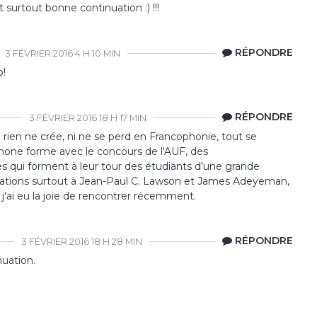
Et surtout bonne continuation :) !!!
RÉPONDRE
3 FÉVRIER 2016 4 H 10 MIN
o!
RÉPONDRE
3 FÉVRIER 2016 18 H 17 MIN
e rien ne crée, ni ne se perd en Francophonie, tout se
hone forme avec le concours de l'AUF, des
qui forment à leur tour des étudiants d'une grande
itations surtout à Jean-Paul C. Lawson et James Adeyeman,
'ai eu la joie de rencontrer récemment.
RÉPONDRE
3 FÉVRIER 2016 18 H 28 MIN
uation.