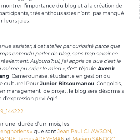
PO
à montrer l’importance du blog et à la création de
 participants, très enthousiastes n’ont pas manqué
 leurs joies.
enue assister, à cet atelier par curiosité parce que
temps entendu parler de blog, sans trop savoir ce
i réellement. Aujourd’hui, j’ai appris ce que c’est le
’ai même pu créer le mien »
, s’est réjouie
Avenir
ang
, Camerounaise, étudiante en gestion du
e culturel.Pour
Junior Bitsoumanou
, Congolais,
en management de projet, le blog sera désormais
d’expression privilégié.
r une durée d’un mois, les
enghoriens »
que sont
Jean Paul C.LAWSON
,
TRAORE
,
James ADEYEMAN
et
Mariam SANOGO